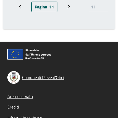
Pagina
11
Pagina precedente
Pagina attuale
Pagina successiva
Comune di Pieve d'Olmi
Footer menu
Area riservata
Crediti
Informativa privacy