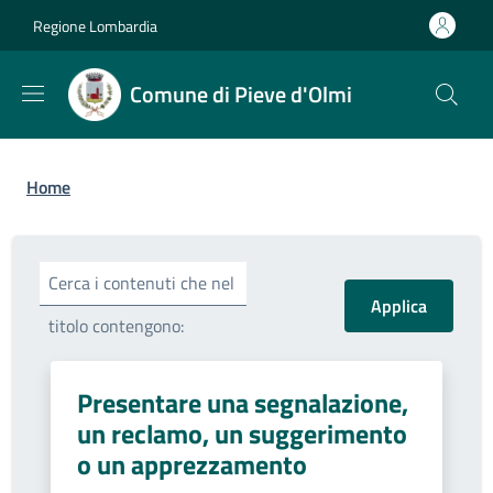
Salta al contenuto principale
Skip to footer content
Regione Lombardia
Comune di Pieve d'Olmi
Briciole di pane
Home
Cerca i contenuti che nel
titolo contengono:
Presentare una segnalazione,
un reclamo, un suggerimento
o un apprezzamento