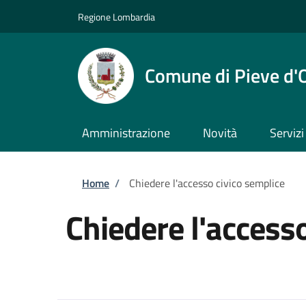
Salta al contenuto principale
Skip to footer content
Regione Lombardia
Comune di Pieve d'
Amministrazione
Novità
Servizi
Briciole di pane
Home
/
Chiedere l'accesso civico semplice
Chiedere l'access