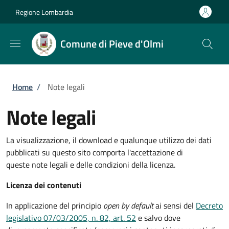
Salta al contenuto principale
Skip to footer content
Regione Lombardia
Comune di Pieve d'Olmi
Briciole di pane
Home
/
Note legali
Note legali
La visualizzazione, il download e qualunque utilizzo dei dati
pubblicati su questo sito comporta l'accettazione di
queste note legali e delle condizioni della licenza.
Licenza dei contenuti
In applicazione del principio
open by default
ai sensi del
Decreto
legislativo 07/03/2005, n. 82, art. 52
e salvo dove