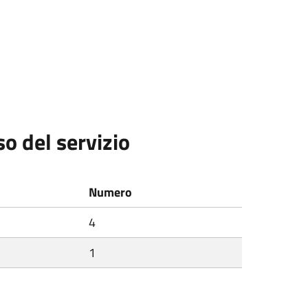
so del servizio
Numero
4
1