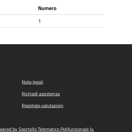
Numero
1
Note legali
Richiedi assistenza
Riepilogo valutazioni
wered by Sportello Telematico Polifunzionale (v.