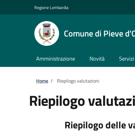
Salta al contenuto principale
Skip to footer content
Regione Lombardia
Comune di Pieve d'
Amministrazione
Novità
Servizi
Briciole di pane
Home
/
Riepilogo valutazioni
Riepilogo valutaz
Riepilogo delle v