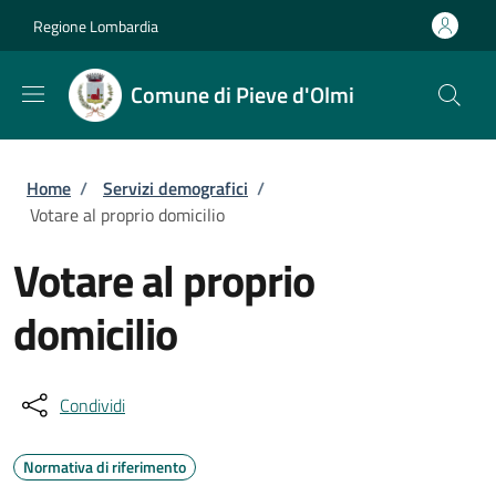
Salta al contenuto principale
Skip to footer content
Regione Lombardia
Comune di Pieve d'Olmi
Briciole di pane
Home
/
Servizi demografici
/
Votare al proprio domicilio
Votare al proprio
domicilio
Condividi
Normativa di riferimento