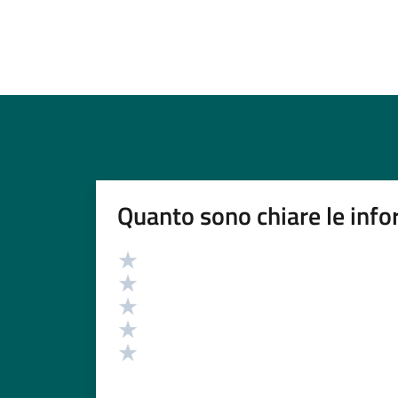
Quanto sono chiare le info
Valutazione
Valuta 5 stelle su 5
Valuta 4 stelle su 5
Valuta 3 stelle su 5
Valuta 2 stelle su 5
Valuta 1 stelle su 5