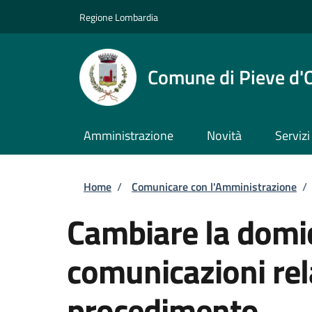
Salta al contenuto principale
Skip to footer content
Regione Lombardia
Comune di Pieve d'
Amministrazione
Novità
Servizi
Briciole di pane
Home
/
Comunicare con l'Amministrazione
/
Cambiare la domic
comunicazioni rel
procedimento