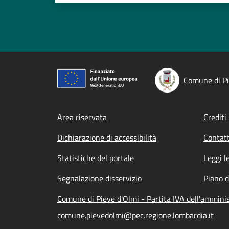
Comune di Pi
Footer menu
Area riservata
Crediti
Dichiarazione di accessibilità
Contatt
Statistiche del portale
Leggi l
Segnalazione disservizio
Piano d
Comune di Pieve d'Olmi - Partita IVA dell'ammin
comune.pievedolmi@pec.regione.lombardia.it