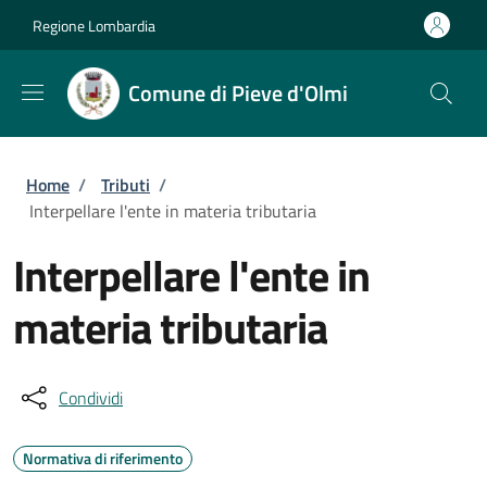
Salta al contenuto principale
Skip to footer content
Regione Lombardia
Comune di Pieve d'Olmi
Briciole di pane
Home
/
Tributi
/
Interpellare l'ente in materia tributaria
Interpellare l'ente in
materia tributaria
Condividi
Normativa di riferimento