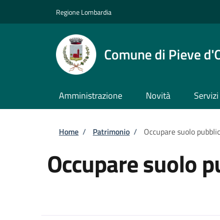
Salta al contenuto principale
Skip to footer content
Regione Lombardia
Comune di Pieve d'
Amministrazione
Novità
Servizi
Briciole di pane
Home
/
Patrimonio
/
Occupare suolo pubbli
Occupare suolo p