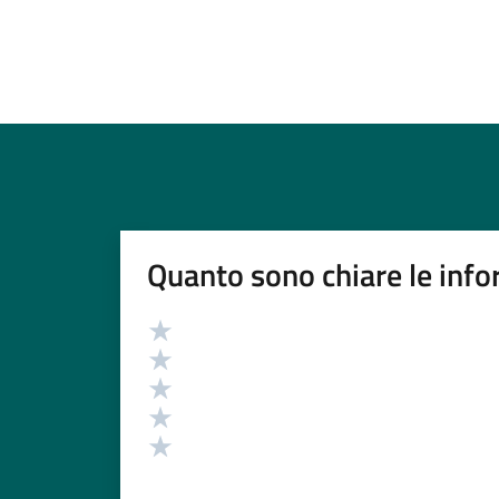
Quanto sono chiare le info
Valutazione
Valuta 5 stelle su 5
Valuta 4 stelle su 5
Valuta 3 stelle su 5
Valuta 2 stelle su 5
Valuta 1 stelle su 5