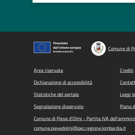
Comune di Pi
Footer menu
Area riservata
Crediti
Dichiarazione di accessibilità
Contatt
Statistiche del portale
Leggi l
Segnalazione disservizio
Piano d
Comune di Pieve d'Olmi - Partita IVA dell'ammin
comune.pievedolmi@pec.regione.lombardia.it