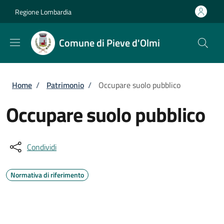
Salta al contenuto principale
Skip to footer content
Regione Lombardia
Comune di Pieve d'Olmi
Briciole di pane
Home
/
Patrimonio
/
Occupare suolo pubblico
Occupare suolo pubblico
Condividi
Normativa di riferimento