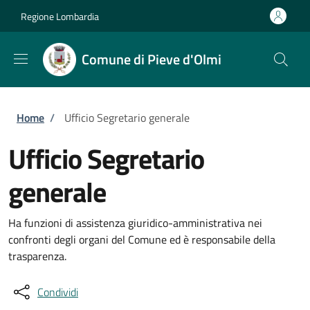
Salta al contenuto principale
Skip to footer content
Regione Lombardia
Comune di Pieve d'Olmi
Briciole di pane
Home
/
Ufficio Segretario generale
Ufficio Segretario
generale
Ha funzioni di assistenza giuridico-amministrativa nei
confronti degli organi del Comune ed è responsabile della
trasparenza.
Condividi