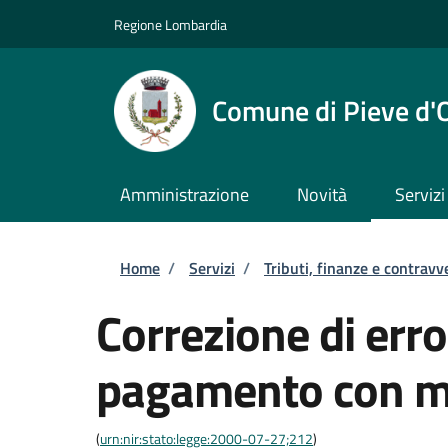
Salta al contenuto principale
Skip to footer content
Regione Lombardia
Comune di Pieve d'
Amministrazione
Novità
Servizi
Briciole di pane
Home
/
Servizi
/
Tributi, finanze e contravv
Correzione di error
pagamento con m
(
urn:nir:stato:legge:2000-07-27;212
)