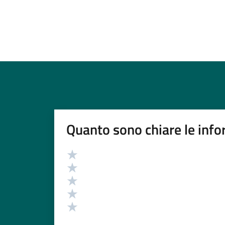
Quanto sono chiare le info
Valutazione
Valuta 5 stelle su 5
Valuta 4 stelle su 5
Valuta 3 stelle su 5
Valuta 2 stelle su 5
Valuta 1 stelle su 5