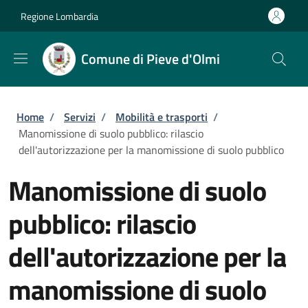
Salta al contenuto principale
Skip to footer content
Regione Lombardia
Comune di Pieve d'Olmi
Briciole di pane
Home
/
Servizi
/
Mobilità e trasporti
/
Manomissione di suolo pubblico: rilascio
dell'autorizzazione per la manomissione di suolo pubblico
Manomissione di suolo
pubblico: rilascio
dell'autorizzazione per la
manomissione di suolo