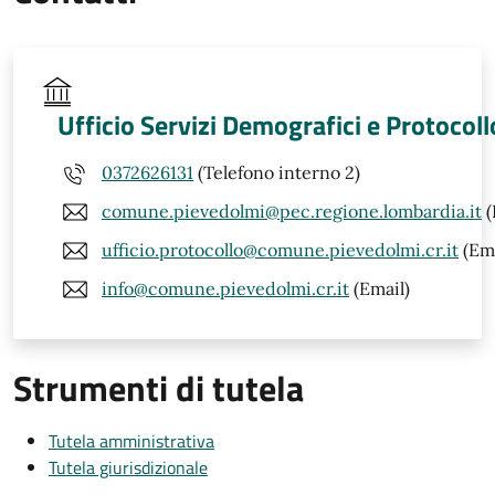
Ufficio Servizi Demografici e Protocoll
0372626131
(Telefono interno 2)
comune.pievedolmi@pec.regione.lombardia.it
(
ufficio.protocollo@comune.pievedolmi.cr.it
(Ema
info@comune.pievedolmi.cr.it
(Email)
Strumenti di tutela
Tutela amministrativa
Tutela giurisdizionale