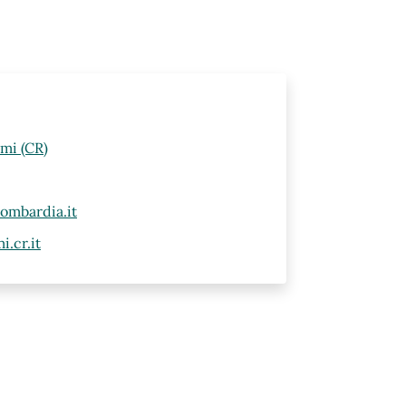
lmi (CR)
ombardia.it
.cr.it