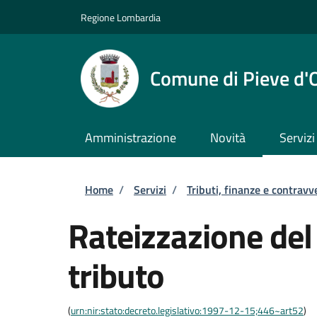
Salta al contenuto principale
Skip to footer content
Regione Lombardia
Comune di Pieve d'
Amministrazione
Novità
Servizi
Briciole di pane
Home
/
Servizi
/
Tributi, finanze e contravv
Rateizzazione de
tributo
(
urn:nir:stato:decreto.legislativo:1997-12-15;446~art52
)