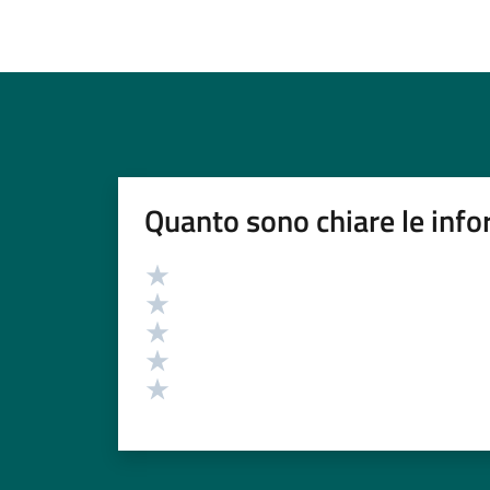
Quanto sono chiare le info
Valutazione
Valuta 5 stelle su 5
Valuta 4 stelle su 5
Valuta 3 stelle su 5
Valuta 2 stelle su 5
Valuta 1 stelle su 5