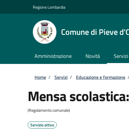
Salta al contenuto principale
Skip to footer content
Regione Lombardia
Comune di Pieve d'
Amministrazione
Novità
Servizi
Briciole di pane
Home
/
Servizi
/
Educazione e formazione
Mensa scolastica: 
(Regolamento comunale)
Servizio attivo