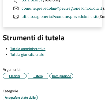
0372 626131
(Telefono)
comune.pievedolmi@pec.regione.lombardia.it
(
ufficio.ragioneria@comune.pievedolmi.cr.it
(Ema
Strumenti di tutela
Tutela amministrativa
Tutela giurisdizionale
Argomenti:
Elezioni
Estero
Immigrazione
Categorie:
Anagrafe e stato civile