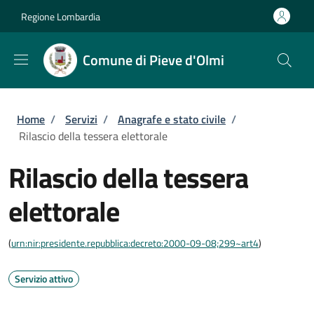
Salta al contenuto principale
Skip to footer content
Regione Lombardia
Comune di Pieve d'Olmi
Briciole di pane
Home
/
Servizi
/
Anagrafe e stato civile
/
Rilascio della tessera elettorale
Rilascio della tessera
elettorale
(
urn:nir:presidente.repubblica:decreto:2000-09-08;299~art4
)
Servizio attivo