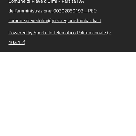
Comune di Pieve d'Olmi - Partita IVA
dell'amministrazione: 00302850193 - PEC:
comune.pievedolmi@pec.regione.lombardia.it
Powered by Sportello Telematico Polifunzionale (v.
10.41.2)