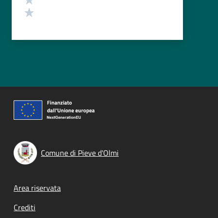
Valuta 1 stelle su 5
Comune di Pieve d'Olmi
Footer menu
Area riservata
Crediti