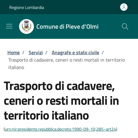
Salta al contenuto principale
Skip to footer content
Regione Lombardia
Comune di Pieve d'Olmi
Briciole di pane
Home
/
Servizi
/
Anagrafe e stato civile
/
Trasporto di cadavere, ceneri o resti mortali in territorio
italiano
Trasporto di cadavere,
ceneri o resti mortali in
territorio italiano
(
urn:nir:presidente.repubblica:decreto:1990-09-10;285~art24
)