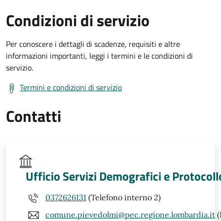
Condizioni di servizio
Per conoscere i dettagli di scadenze, requisiti e altre
informazioni importanti, leggi i termini e le condizioni di
servizio.
Termini e condizioni di servizio
Contatti
Ufficio Servizi Demografici e Protocoll
0372626131
(Telefono interno 2)
comune.pievedolmi@pec.regione.lombardia.it
(