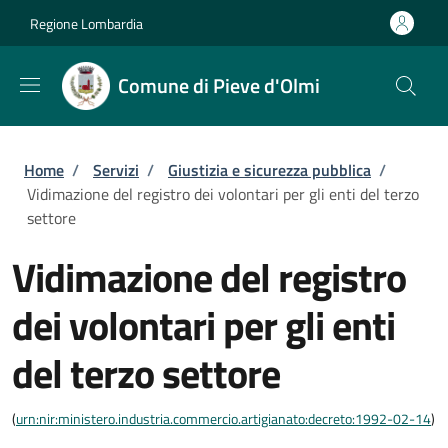
Salta al contenuto principale
Skip to footer content
Regione Lombardia
Comune di Pieve d'Olmi
Briciole di pane
Home
/
Servizi
/
Giustizia e sicurezza pubblica
/
Vidimazione del registro dei volontari per gli enti del terzo
settore
Vidimazione del registro
dei volontari per gli enti
del terzo settore
(
urn:nir:ministero.industria.commercio.artigianato:decreto:1992-02-14
)