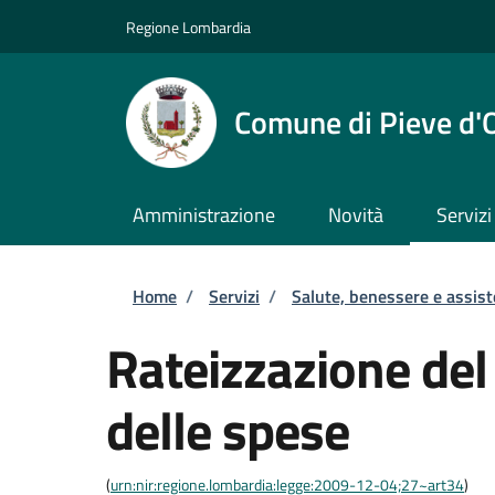
Salta al contenuto principale
Skip to footer content
Regione Lombardia
Comune di Pieve d'
Amministrazione
Novità
Servizi
Briciole di pane
Home
/
Servizi
/
Salute, benessere e assis
Rateizzazione del 
delle spese
(
urn:nir:regione.lombardia:legge:2009-12-04;27~art34
)