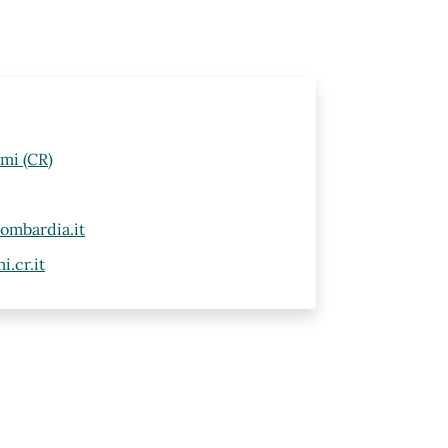
lmi (CR)
ombardia.it
.cr.it