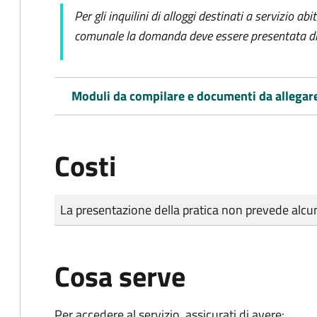
Per gli inquilini di alloggi destinati a servizio ab
comunale la domanda deve essere presentata dir
Moduli da compilare e documenti da allegar
Costi
Tipo di pagamento
Importo
La presentazione della pratica non prevede al
Cosa serve
Per accedere al servizio, assicurati di avere: