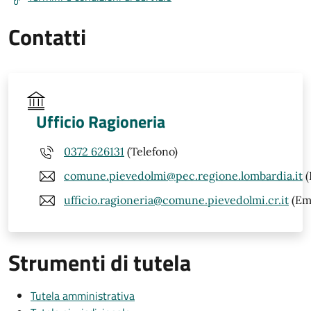
Contatti
Ufficio Ragioneria
0372 626131
(Telefono)
comune.pievedolmi@pec.regione.lombardia.it
(
ufficio.ragioneria@comune.pievedolmi.cr.it
(Ema
Strumenti di tutela
Tutela amministrativa