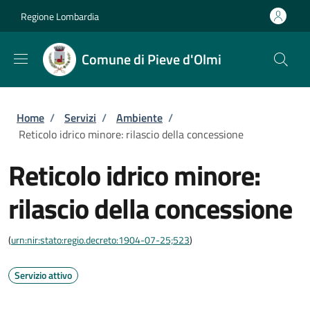
Salta al contenuto principale
Skip to footer content
Regione Lombardia
Comune di Pieve d'Olmi
Briciole di pane
Home
/
Servizi
/
Ambiente
/
Reticolo idrico minore: rilascio della concessione
Reticolo idrico minore:
rilascio della concessione
(
urn:nir:stato:regio.decreto:1904-07-25;523
)
Servizio attivo