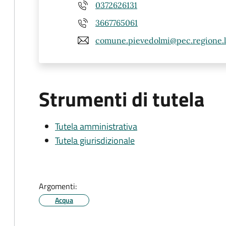
0372626131
3667765061
comune.pievedolmi@pec.regione.l
Strumenti di tutela
Tutela amministrativa
Tutela giurisdizionale
Argomenti:
Acqua