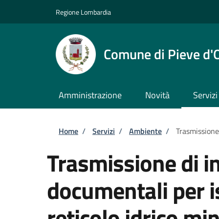
Salta al contenuto principale
Skip to footer content
Regione Lombardia
Comune di Pieve d'
Amministrazione
Novità
Servizi
Briciole di pane
Home
/
Servizi
/
Ambiente
/
Trasmissione 
Trasmissione di i
documentali per is
reticolo idrico mi