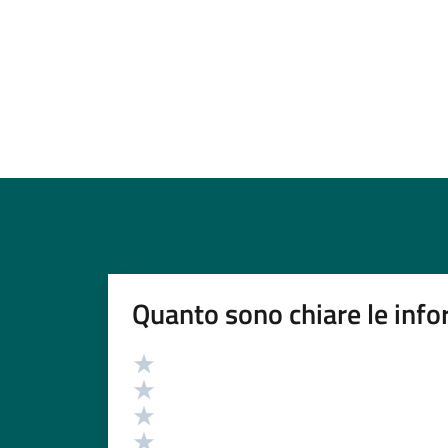
Quanto sono chiare le info
Valutazione
Valuta 5 stelle su 5
Valuta 4 stelle su 5
Valuta 3 stelle su 5
Valuta 2 stelle su 5