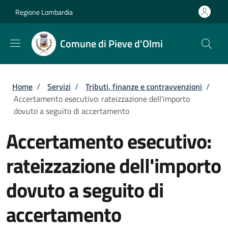
Salta al contenuto principale
Skip to footer content
Regione Lombardia
Comune di Pieve d'Olmi
Briciole di pane
Home
/
Servizi
/
Tributi, finanze e contravvenzioni
/
Accertamento esecutivo: rateizzazione dell'importo
dovuto a seguito di accertamento
Accertamento esecutivo:
rateizzazione dell'importo
dovuto a seguito di
accertamento