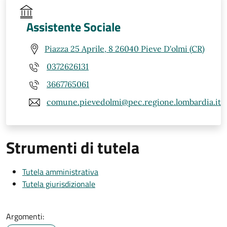
Assistente Sociale
Piazza 25 Aprile, 8 26040 Pieve D'olmi (CR)
0372626131
3667765061
comune.pievedolmi@pec.regione.lombardia.it
Strumenti di tutela
Tutela amministrativa
Tutela giurisdizionale
Argomenti: