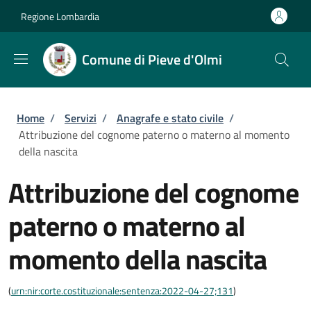
Salta al contenuto principale
Skip to footer content
Regione Lombardia
Comune di Pieve d'Olmi
Briciole di pane
Home
/
Servizi
/
Anagrafe e stato civile
/
Attribuzione del cognome paterno o materno al momento
della nascita
Attribuzione del cognome
paterno o materno al
momento della nascita
(
urn:nir:corte.costituzionale:sentenza:2022-04-27;131
)