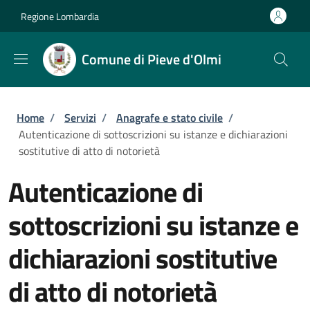
Salta al contenuto principale
Skip to footer content
Regione Lombardia
Comune di Pieve d'Olmi
Briciole di pane
Home
/
Servizi
/
Anagrafe e stato civile
/
Autenticazione di sottoscrizioni su istanze e dichiarazioni
sostitutive di atto di notorietà
Autenticazione di
sottoscrizioni su istanze e
dichiarazioni sostitutive
di atto di notorietà