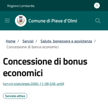
Salta al contenuto principale
Skip to footer content
Regione Lombardia
Comune di Pieve d'Olmi
Briciole di pane
Home
/
Servizi
/
Salute, benessere e assistenza
/
Concessione di bonus economici
Concessione di bonus
economici
(
urn:nir:stato:legge:2000-11-08;328~art6
)
Servizio attivo