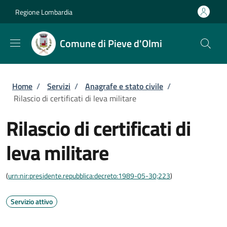
Salta al contenuto principale
Skip to footer content
Regione Lombardia
Comune di Pieve d'Olmi
Briciole di pane
Home
/
Servizi
/
Anagrafe e stato civile
/
Rilascio di certificati di leva militare
Rilascio di certificati di
leva militare
(
urn:nir:presidente.repubblica:decreto:1989-05-30;223
)
Servizio attivo