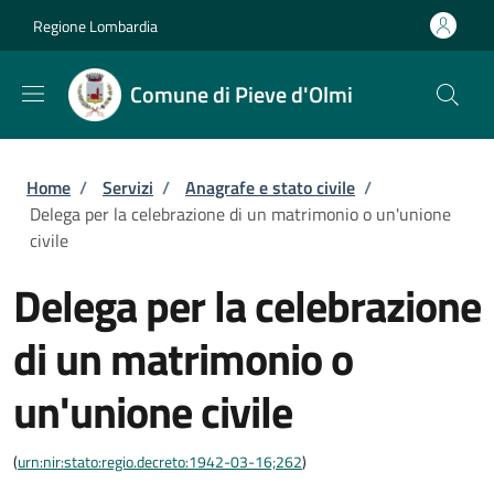
Salta al contenuto principale
Skip to footer content
Regione Lombardia
Comune di Pieve d'Olmi
Briciole di pane
Home
/
Servizi
/
Anagrafe e stato civile
/
Delega per la celebrazione di un matrimonio o un'unione
civile
Delega per la celebrazione
di un matrimonio o
un'unione civile
(
urn:nir:stato:regio.decreto:1942-03-16;262
)