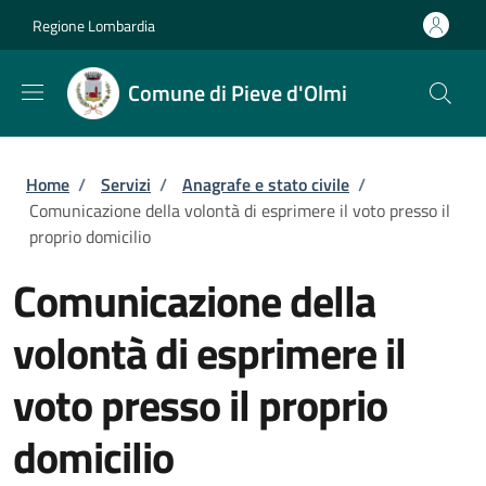
Salta al contenuto principale
Skip to footer content
Regione Lombardia
Comune di Pieve d'Olmi
Briciole di pane
Home
/
Servizi
/
Anagrafe e stato civile
/
Comunicazione della volontà di esprimere il voto presso il
proprio domicilio
Comunicazione della
volontà di esprimere il
voto presso il proprio
domicilio