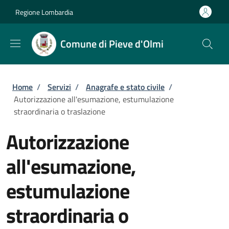
Salta al contenuto principale
Skip to footer content
Regione Lombardia
Comune di Pieve d'Olmi
Briciole di pane
Home
/
Servizi
/
Anagrafe e stato civile
/
Autorizzazione all'esumazione, estumulazione
straordinaria o traslazione
Autorizzazione
all'esumazione,
estumulazione
straordinaria o