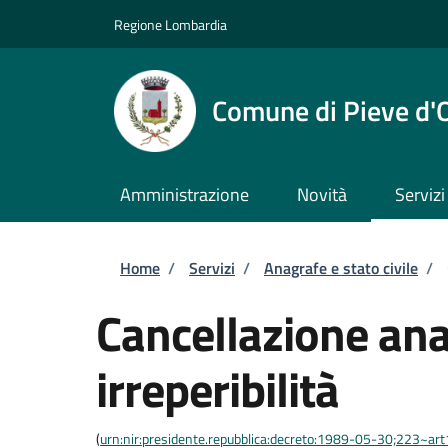
Salta al contenuto principale
Skip to footer content
Regione Lombardia
Comune di Pieve d'
Amministrazione
Novità
Servizi
Briciole di pane
Home
/
Servizi
/
Anagrafe e stato civile
/
Cancellazione ana
irreperibilità
(
urn:nir:presidente.repubblica:decreto:1989-05-30;223~ar