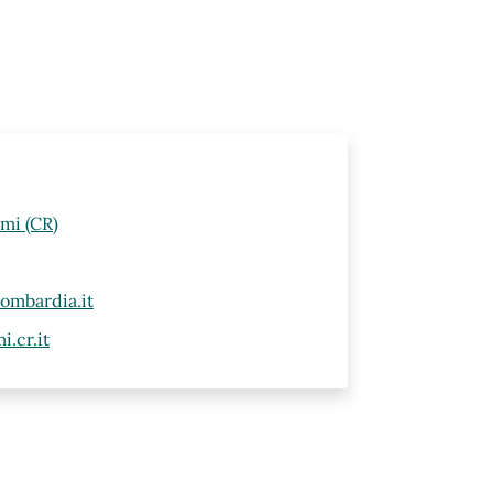
lmi (CR)
ombardia.it
.cr.it