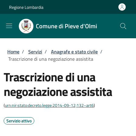
Salta al contenuto principale
Skip to footer content
Regione Lombardia
Comune di Pieve d'Olmi
Briciole di pane
Home
/
Servizi
/
Anagrafe e stato civile
/
Trascrizione di una negoziazione assistita
Trascrizione di una
negoziazione assistita
(
urn:nir:stato:decreto.legge:2014-09-12;132~art6
)
Servizio attivo