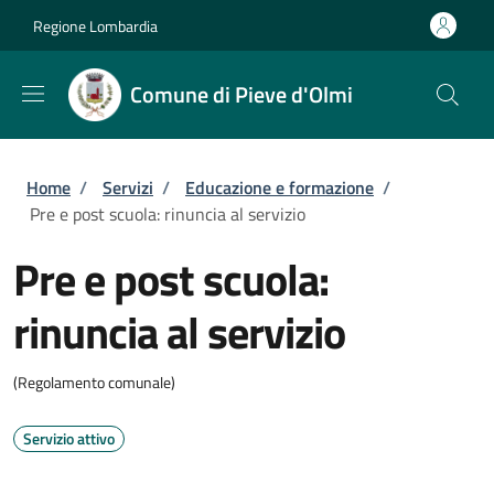
Salta al contenuto principale
Skip to footer content
Regione Lombardia
Comune di Pieve d'Olmi
Briciole di pane
Home
/
Servizi
/
Educazione e formazione
/
Pre e post scuola: rinuncia al servizio
Pre e post scuola:
rinuncia al servizio
(Regolamento comunale)
Servizio attivo