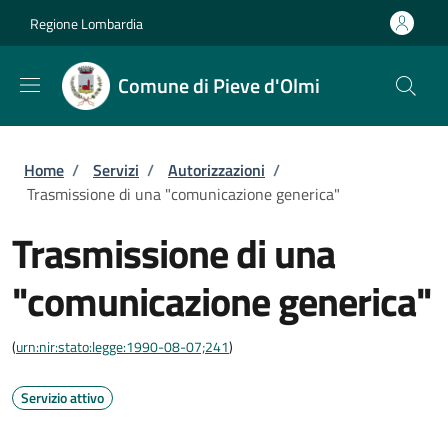
Salta al contenuto principale
Skip to footer content
Regione Lombardia
Comune di Pieve d'Olmi
Briciole di pane
Home
/
Servizi
/
Autorizzazioni
/
Trasmissione di una "comunicazione generica"
Trasmissione di una
"comunicazione generica"
(
urn:nir:stato:legge:1990-08-07;241
)
Servizio attivo