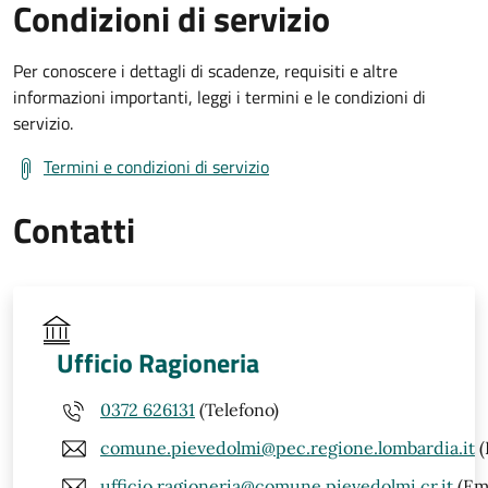
Condizioni di servizio
Per conoscere i dettagli di scadenze, requisiti e altre
informazioni importanti, leggi i termini e le condizioni di
servizio.
Termini e condizioni di servizio
Contatti
Ufficio Ragioneria
0372 626131
(Telefono)
comune.pievedolmi@pec.regione.lombardia.it
(
ufficio.ragioneria@comune.pievedolmi.cr.it
(Ema