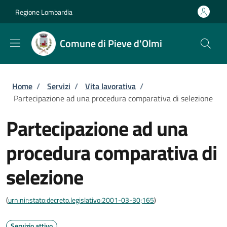
Salta al contenuto principale
Skip to footer content
Regione Lombardia
Comune di Pieve d'Olmi
Briciole di pane
Home
/
Servizi
/
Vita lavorativa
/
Partecipazione ad una procedura comparativa di selezione
Partecipazione ad una
procedura comparativa di
selezione
(
urn:nir:stato:decreto.legislativo:2001-03-30;165
)
Servizio attivo