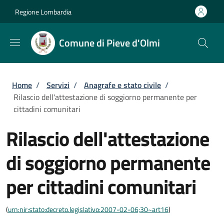
Salta al contenuto principale
Skip to footer content
Regione Lombardia
Comune di Pieve d'Olmi
Briciole di pane
Home
/
Servizi
/
Anagrafe e stato civile
/
Rilascio dell'attestazione di soggiorno permanente per
cittadini comunitari
Rilascio dell'attestazione
di soggiorno permanente
per cittadini comunitari
(
urn:nir:stato:decreto.legislativo:2007-02-06;30~art16
)