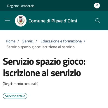
Salta al contenuto principale
Skip to footer content
Regione Lombardia
Comune di Pieve d'Olmi
Briciole di pane
Home
/
Servizi
/
Educazione e formazione
/
Servizio spazio gioco: iscrizione al servizio
Servizio spazio gioco:
iscrizione al servizio
(Regolamento comunale)
Servizio attivo