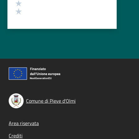
Valuta 2 stelle su 5
Valuta 1 stelle su 5
Comune di Pieve d'Olmi
Footer menu
Area riservata
Crediti