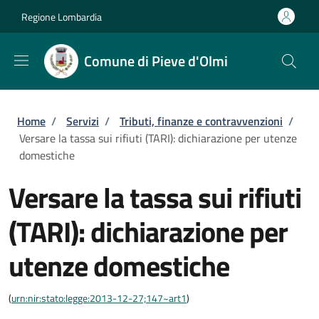
Salta al contenuto principale
Skip to footer content
Regione Lombardia
Comune di Pieve d'Olmi
Briciole di pane
Home
/
Servizi
/
Tributi, finanze e contravvenzioni
/
Versare la tassa sui rifiuti (TARI): dichiarazione per utenze
domestiche
Versare la tassa sui rifiuti
(TARI): dichiarazione per
utenze domestiche
(
urn:nir:stato:legge:2013-12-27;147~art1
)