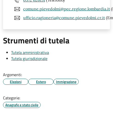
0372 626131
(Telefono)
comune.pievedolmi@pec.regione.lombardia.it
(
ufficio.ragioneria@comune.pievedolmi.cr.it
(Ema
Strumenti di tutela
Tutela amministrativa
Tutela giurisdizionale
Argomenti:
Elezioni
Estero
Immigrazione
Categorie:
Anagrafe e stato civile