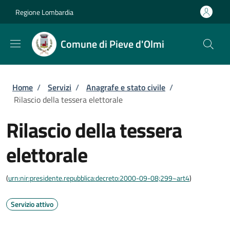
Salta al contenuto principale
Skip to footer content
Regione Lombardia
Comune di Pieve d'Olmi
Briciole di pane
Home
/
Servizi
/
Anagrafe e stato civile
/
Rilascio della tessera elettorale
Rilascio della tessera
elettorale
(
urn:nir:presidente.repubblica:decreto:2000-09-08;299~art4
)
Servizio attivo