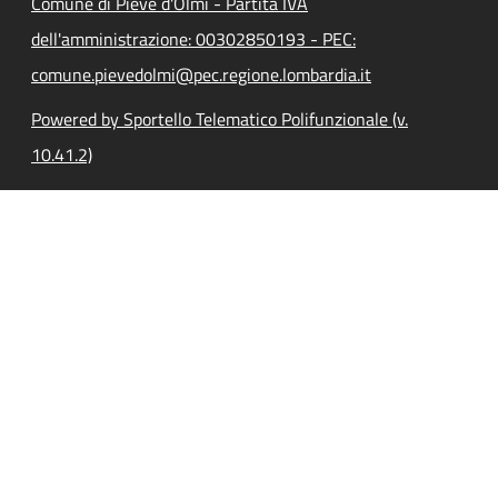
Comune di Pieve d'Olmi - Partita IVA
dell'amministrazione: 00302850193 - PEC:
comune.pievedolmi@pec.regione.lombardia.it
Powered by Sportello Telematico Polifunzionale (v.
10.41.2)