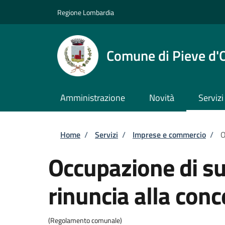
Salta al contenuto principale
Skip to footer content
Regione Lombardia
Comune di Pieve d'
Amministrazione
Novità
Servizi
Briciole di pane
Home
/
Servizi
/
Imprese e commercio
/
O
Occupazione di su
rinuncia alla con
(Regolamento comunale)