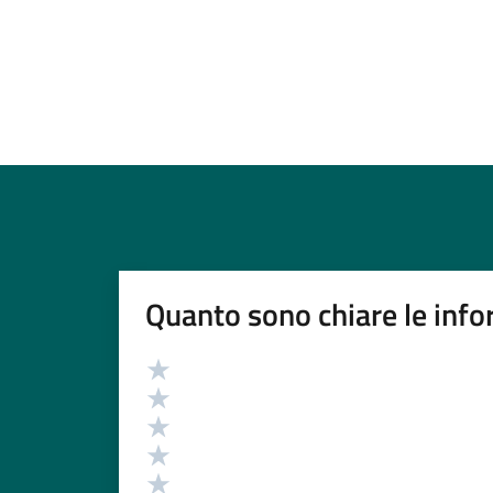
Quanto sono chiare le info
Valutazione
Valuta 5 stelle su 5
Valuta 4 stelle su 5
Valuta 3 stelle su 5
Valuta 2 stelle su 5
Valuta 1 stelle su 5